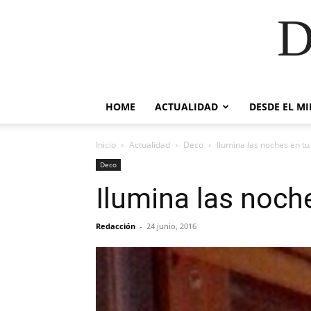
D
HOME
ACTUALIDAD
DESDE EL M
Inicio
Actualidad
Deco
Ilumina las noches en tu
Deco
Ilumina las noche
Redacción
-
24 junio, 2016