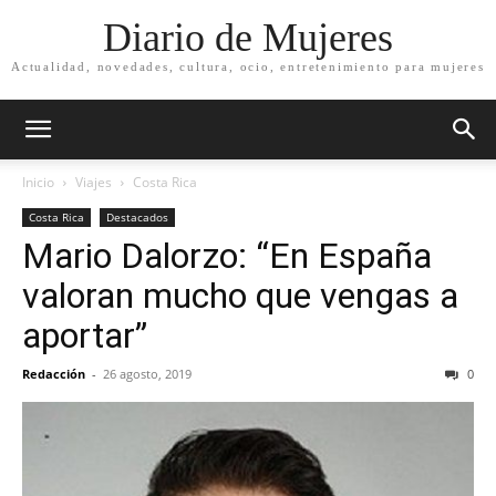
Diario de Mujeres
Actualidad, novedades, cultura, ocio, entretenimiento para mujeres
Inicio
Viajes
Costa Rica
Costa Rica
Destacados
Mario Dalorzo: “En España
valoran mucho que vengas a
aportar”
Redacción
-
26 agosto, 2019
0