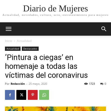
Diario de Mujeres
Actualidad, novedades, cultura, ocio, entretenimiento para mujeres
Inicio
Actualidad
Actualidad
Destacados
‘Pintura a ciegas’ en
homenaje a todas las
víctimas del coronavirus
Por
Redacción
-
25 mayo, 2020
1723
0