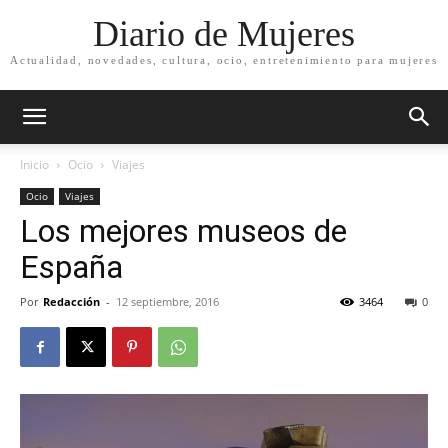
Diario de Mujeres
Actualidad, novedades, cultura, ocio, entretenimiento para mujeres
Inicio
Ocio
Viajes
Ocio
Viajes
Los mejores museos de
España
Por
Redacción
-
12 septiembre, 2016
3464
0