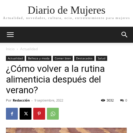
Diario de Mujeres
Actualidad, novedades, cultura, ocio, entretenimiento para mujeres
Inicio
Actualidad
Actualidad
Belleza y moda
Comer bien
Destacados
Salud
¿Cómo volver a la rutina
alimenticia después del
verano?
Por
Redacción
-
9 septiembre, 2022
3032
0